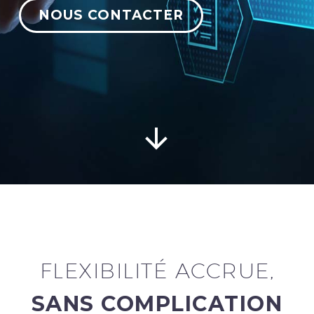
NOUS CONTACTER
Français


FLEXIBILITÉ ACCRUE,
SANS COMPLICATION