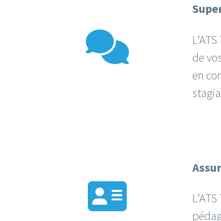
Super
L’ATS
de vo
en co
stagia
Assur
L’ATS 
pédago