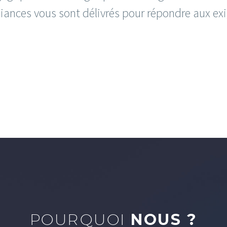
ances vous sont délivrés pour répondre aux exi
POURQUOI
NOUS ?